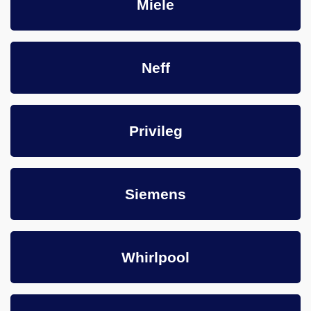
Miele
Neff
Privileg
Siemens
Whirlpool