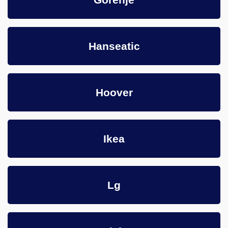
Hanseatic
Hoover
Ikea
Lg