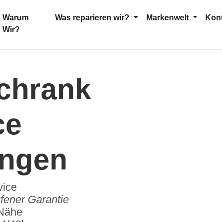
current)
Warum
Was reparieren wir?
Markenwelt
Kon
Wir?
schrank
ce
ingen
vice
fener Garantie
 Nähe