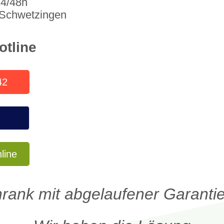
24/48h
 Schwetzingen
otline
42
line
hrank mit abgelaufener Garantie