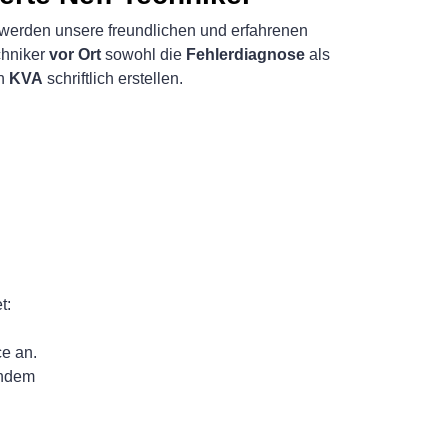
werden unsere freundlichen und erfahrenen
hniker
vor Ort
sowohl die
Fehlerdiagnose
als
en
KVA
schriftlich erstellen.
t:
ce an.
chdem