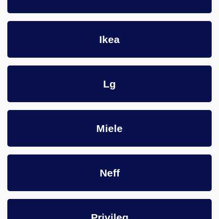
Ikea
Lg
Miele
Neff
Privileg