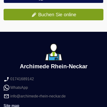
Buchen Sie online
Archimede Rhein-Neckar
01741689142
WhatsApp
info@archimede-rhein-neckar.de
Site map