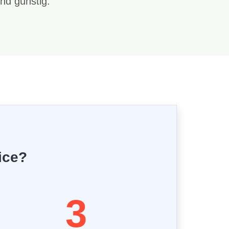
nd günstig.
ice?
3