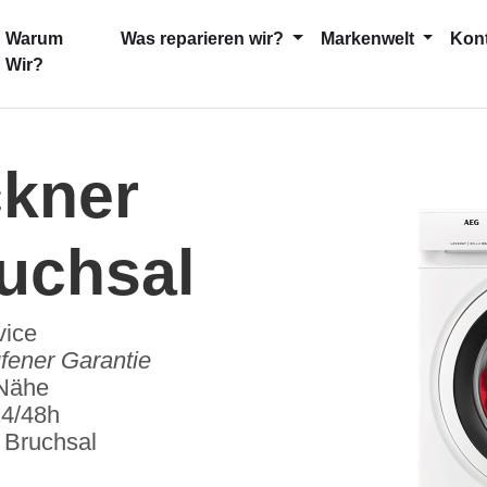
current)
Warum
Was reparieren wir?
Markenwelt
Kon
Wir?
ckner
uchsal
vice
fener Garantie
 Nähe
24/48h
 Bruchsal