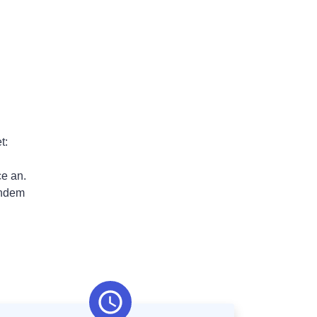
t:
ce an.
chdem