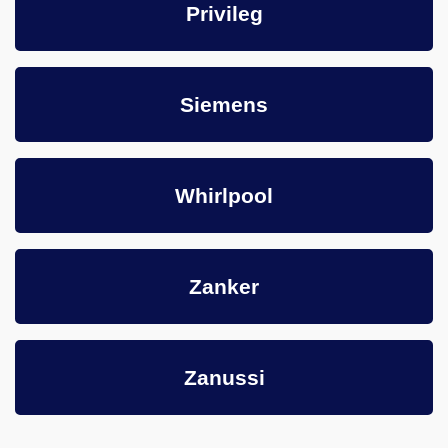
Privileg
Siemens
Whirlpool
Zanker
Zanussi