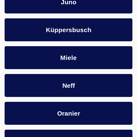
Juno
Küppersbusch
Miele
Neff
Oranier