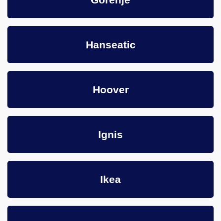
Hanseatic
Hoover
Ignis
Ikea