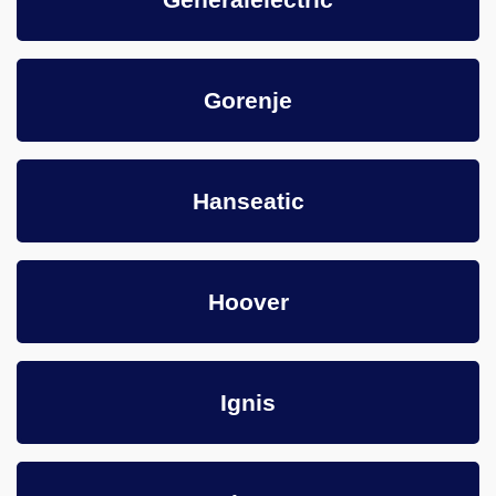
Gorenje
Hanseatic
Hoover
Ignis