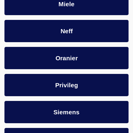
Miele
Neff
Oranier
Privileg
Siemens