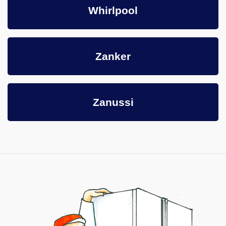
Whirlpool
Zanker
Zanussi