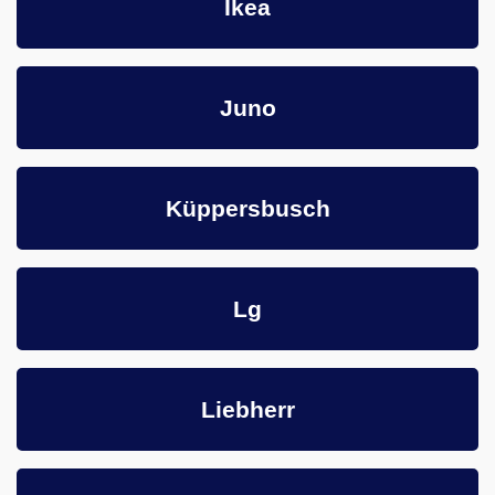
Ikea
Juno
Küppersbusch
Lg
Liebherr