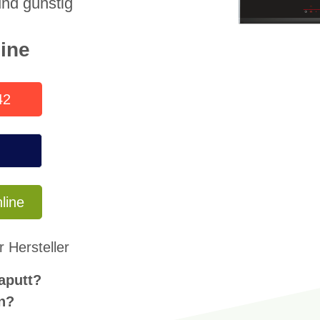
nd günstig
line
42
line
 Hersteller
aputt?
n?