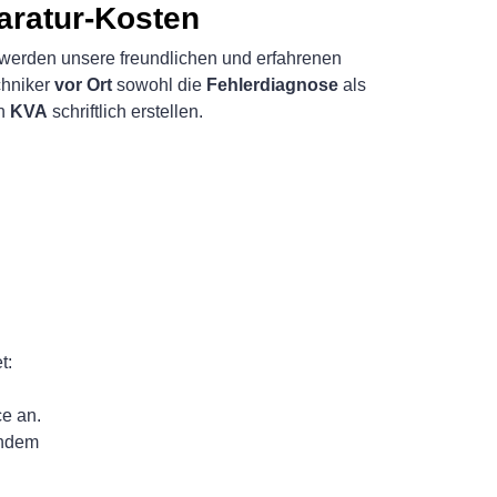
aratur-Kosten
werden unsere freundlichen und erfahrenen
hniker
vor Ort
sowohl die
Fehlerdiagnose
als
en
KVA
schriftlich erstellen.
t:
ce an.
chdem