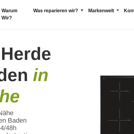
current)
Warum
Was reparieren wir?
Markenwelt
Kon
Wir?
 Herde
aden
in
ähe
 Nähe
en Baden
24/48h