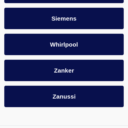
Siemens
Whirlpool
Zanker
Zanussi