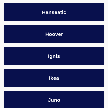
Hanseatic
Hoover
Ignis
Ikea
Juno