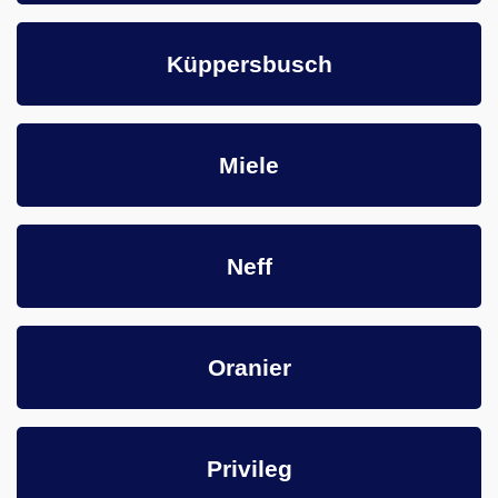
Küppersbusch
Miele
Neff
Oranier
Privileg