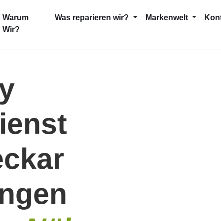
current)
Warum
Was reparieren wir?
Markenwelt
Kon
Wir?
y
ienst
eckar
ingen