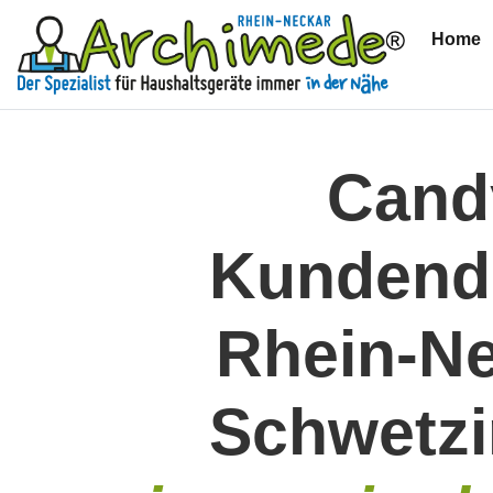
Home
(
Cand
Kundend
Rhein-N
Schwetz