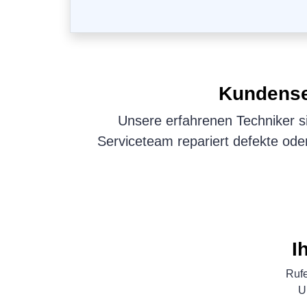
Kundens
Unsere erfahrenen Techniker si
Serviceteam repariert defekte od
I
Rufe
U