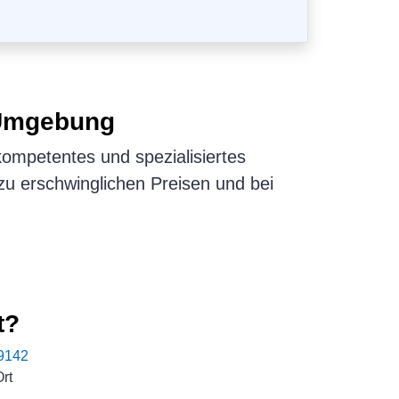
Umgebung
kompetentes und spezialisiertes
, zu erschwinglichen Preisen und bei
t?
9142
rt