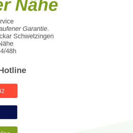
er Nähe
rvice
laufener Garantie
.
ckar Schwetzingen
 Nähe
24/48h
Hotline
42